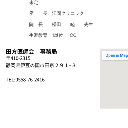
未定
座 長 江間クリニック
院 長 櫻田 睦 先生
生涯教育 1単位 1CC
田方医師会 事務局
〒410-2315
静岡県伊豆の国市田京２９１−３
TEL:0558-76-2416